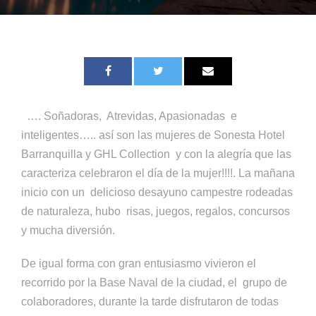
…. Soñadoras, Atrevidas, Apasionadas e
inteligentes….. así son las mujeres de Sonesta Hotel
Barranquilla y GHL Collection y con la alegría que las
caracteriza celebraron el día de la mujer!!!!. La mañana
inicio con un delicioso desayuno campestre rodeadas
de naturaleza, hubo risas, juegos, regalos, concursos
y mucha diversión.
De igual forma con gran entusiasmo vivieron el
recorrido por la Base Naval de la ciudad, el grupo de
colaboradores, durante la tarde disfrutaron de todas