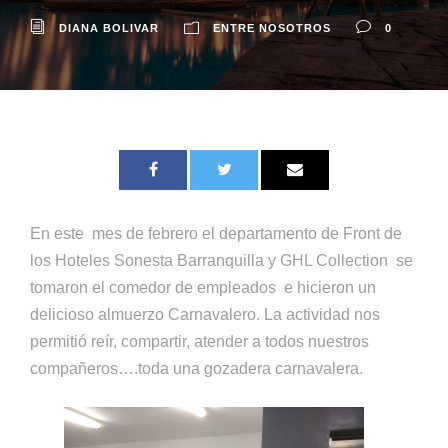
DIANA BOLIVAR
ENTRE NOSOTROS
0
En este mes de febrero el departamento de Front de
los Hoteles Sonesta Barranquilla y GHL Collection se
tomaron el comedor de empleados e hicieron un
delicioso almuerzo Carnavalero. La actividad nos
permitió reír, compartir, atender a todos nuestros
compañeros….toda una gozadera carnavalera.