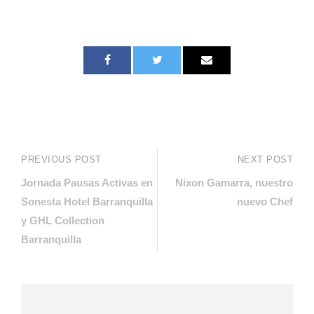
PREVIOUS POST
NEXT POST
Jornada Pausas Activas en
Nixon Gamarra, nuestro
Sonesta Hotel Barranquilla
nuevo Chef
y GHL Collection
Barranquilla