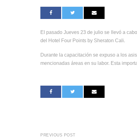
El pasado Jueves 23 de julio se llevó a cab
del Hotel Four Points by Sheraton Cali.
Durante la capacitación se expuso a los asis
mencionadas áreas en su labor. Esta importa
PREVIOUS POST