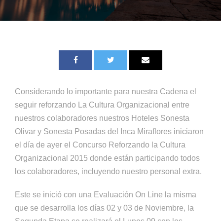
Considerando lo importante para nuestra Cadena el
seguir reforzando La Cultura Organizacional entre
nuestros colaboradores nuestros Hoteles Sonesta
Olivar y Sonesta Posadas del Inca Miraflores iniciaron
el día de ayer el Concurso Reforzando la Cultura
Organizacional 2015 donde están participando todos
los colaboradores, incluyendo nuestro personal extra.
Este se inició con una Evaluación On Line la misma
que se desarrolla los días 02 y 03 de Noviembre, la