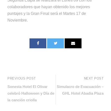
Segunda Etapa se realizará el Lunes 09 con los
colaboradores que hayan obtenido los mejores
puntajes y la Gran Final será el Martes 17 de
Noviembre.
PREVIOUS POST
NEXT POST
Sonesta Hotel El Olivar
Simulacro de Evacuación –
celebró Halloween y Día de
GHL Hotel Abadia Plaza
la canción criolla