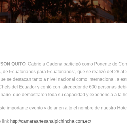
SON QUITO
, Gabriela Cadena participó como Ponente de Com
 de Ecuatorianos para Ecuatorianos”, que se realizó del 28 al 2
ue se destacan tanto a nivel nacional como internacional, a est
 Chefs del Ecuador y contó con alrededor de 600 personas debi
linario que demostraron toda su capacidad y experiencia a la ho
ste importante evento y dejar en alto el nombre de nuestro Hote
e link
http://camaraartesanalpichincha.com.ec/