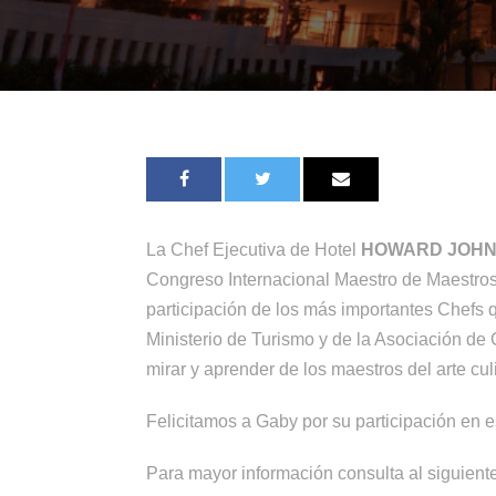
La Chef Ejecutiva de Hotel
HOWARD JOHN
Congreso Internacional Maestro de Maestros,
participación de los más importantes Chefs q
Ministerio de Turismo y de la Asociación de
mirar y aprender de los maestros del arte cu
Felicitamos a Gaby por su participación en e
Para mayor información consulta al siguient