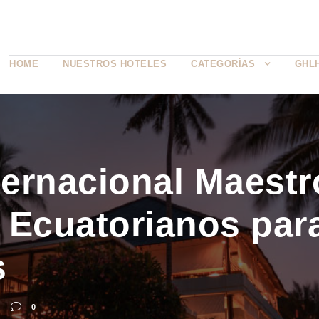
HOME
NUESTROS HOTELES
CATEGORÍAS
GHL
ernacional Maestr
 Ecuatorianos par
s
0