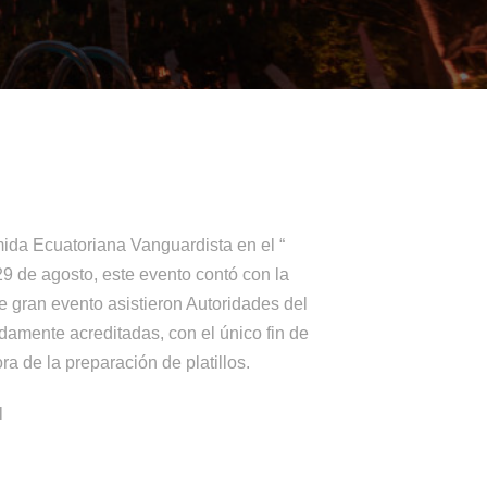
ida Ecuatoriana Vanguardista en el “
9 de agosto, este evento contó con la
e gran evento asistieron Autoridades del
damente acreditadas, con el único fin de
ra de la preparación de platillos.
l