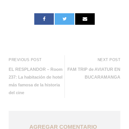
PREVIOUS POST
NEXT POST
EL RESPLANDOR – Room
FAM TRIP de AVIATUR EN
237: La habitación de hotel
BUCARAMANGA
más famosa de la historia
del cine
AGREGAR COMENTARIO