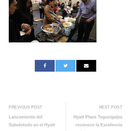
PREVIOUS POST
NEXT POST
Lanzamiento del
Hyatt Place Tegucigalpa
Sabelotodo en el Hyatt
reconoce la Excelencia