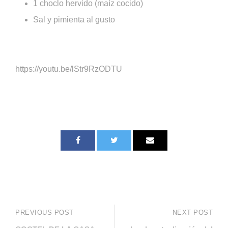
1 choclo hervido (maíz cocido)
Sal y pimienta al gusto
https://youtu.be/lStr9RzODTU
PREVIOUS POST
NEXT POST