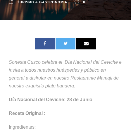
TURISMO & GASTRONOMIA
0
Sonesta Cusco celebra el
Día Nacional del
Ceviche e
invita a todos nuestros huéspedes y público en
general a disfrutar en nuestro Restaurante Mamají de
nuestro exquisito plato bandera.
Día Nacional del Ceviche: 28 de Junio
Receta Original :
Ingredientes: