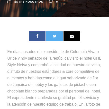
ENTRE NOSOTROS
0
En dias pasados el expresidente de Colombia Alvaro
Uribe y hoy senador de la república visito el hotel GHL
Style Neiva y comprobó la calidad de nuestro servicio,
disfrutó de nuestros estándares & core competitive de
alimentos y bebidas como el agua saborizada de flor
de Jamaica del lobby y las galletas de pistacho con
chocolate blanco preparadas por el personal del hotel.
El expresidente manifestó su gratitud por el servicio y
la atención de nuestro equipo de trabajo. En la foto de