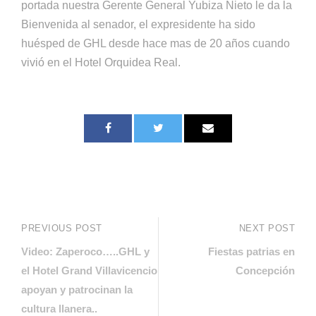
portada nuestra Gerente General Yubiza Nieto le da la
Bienvenida al senador, el expresidente ha sido
huésped de GHL desde hace mas de 20 años cuando
vivió en el Hotel Orquidea Real.
PREVIOUS POST
NEXT POST
Video: Zaperoco…..GHL y
Fiestas patrias en
el Hotel Grand Villavicencio
Concepción
apoyan y patrocinan la
cultura llanera..