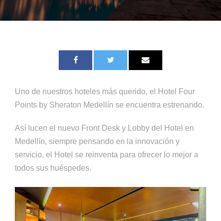
Uno de nuestros hoteles más querido, el Hotel Four
Points by Sheraton Medellín se encuentra estrenando.
Así lucen el nuevo Front Desk y Lobby del Hotel en
Medellín, siempre pensando en la innovación y
servicio, el Hotel se reinventa para ofrecer lo mejor a
todos sus huéspedes.