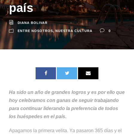
país
DIANA BOLIVAR
ENTRE NOSOTROS
,
NUESTRA CULTURA
0
Ha sido un año de grandes logros y es por ello que
hoy celebramos con ganas de seguir trabajando
para continuar liderando la preferencia de todos
los huéspedes en el país.
Apagamos la primera velita. Ya pasaron 365 días y el