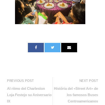
PREVIOUS POST
NEXT POST
Al ritmo del Charleston
História del «Street Art» de
Loja Festejo su Aniversario
los famosos Buses
IX
Centroamericanos