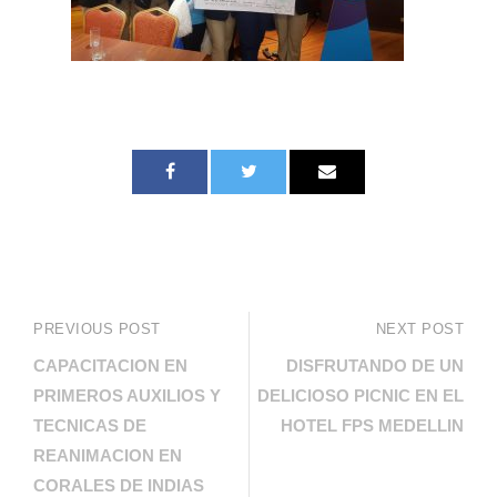
PREVIOUS POST
NEXT POST
CAPACITACION EN
DISFRUTANDO DE UN
PRIMEROS AUXILIOS Y
DELICIOSO PICNIC EN EL
TECNICAS DE
HOTEL FPS MEDELLIN
REANIMACION EN
CORALES DE INDIAS