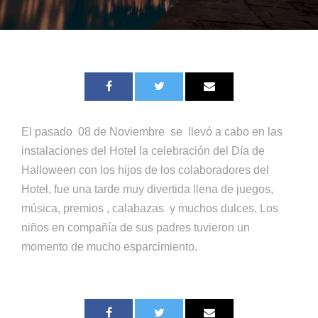
El pasado 08 de Noviembre se llevó a cabo en las
instalaciones del Hotel la celebración del Día de
Halloween con los hijos de los colaboradores del
Hotel, fue una tarde muy divertida llena de juegos,
música, premios , calabazas y muchos dulces. Los
niños en compañía de sus padres tuvieron un
momento de mucho esparcimiento.