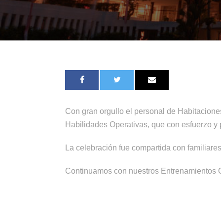
Con gran orgullo el personal de Habitacion
Habilidades Operativas, que con esfuerzo y 
La celebración fue compartida con familiares
Continuamos con nuestros Entrenamientos Ce