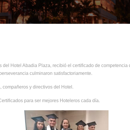
es del Hotel Abadia Plaza, recibió el certificado de competen
perseverancia culminaron satisfactoriamente.
, compañeros y directivos del Hotel.
rtificados para ser mejores Hoteleros cada día.