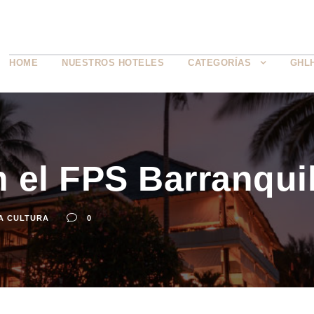
HOME
NUESTROS HOTELES
CATEGORÍAS
GHL
 el FPS Barranquil
A CULTURA
0