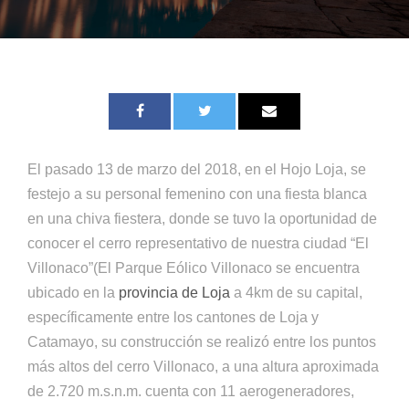
El pasado 13 de marzo del 2018, en el Hojo Loja, se
festejo a su personal femenino con una fiesta blanca
en una chiva fiestera, donde se tuvo la oportunidad de
conocer el cerro representativo de nuestra ciudad “El
Villonaco”(El Parque Eólico Villonaco se encuentra
ubicado en la
provincia de Loja
a 4km de su capital,
específicamente entre los cantones de Loja y
Catamayo, su construcción se realizó entre los puntos
más altos del cerro Villonaco, a una altura aproximada
de 2.720 m.s.n.m. cuenta con 11 aerogeneradores,