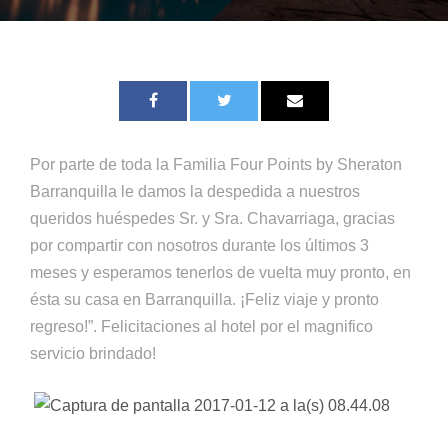
Por parte de toda la Familia Four Points by Sheraton
Barranquilla le damos la despedida a nuestros
queridos huéspedes Sr. y Sra. Chavarriaga, gracias
por compartir con nosotros durante los últimos 3
meses y esperamos tenerlos de vuelta muy pronto, en
ésta su casa en Barranquilla. ¡Feliz viaje y pronto
regreso!”. Felicitaciones al hotel por el magnifico
servicio brindado!