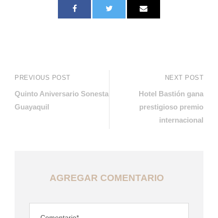
PREVIOUS POST
NEXT POST
Quinto Aniversario Sonesta
Hotel Bastión gana
Guayaquil
prestigioso premio
internacional
AGREGAR COMENTARIO