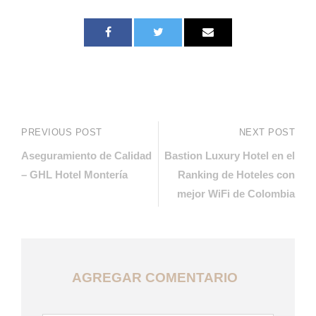
PREVIOUS POST
NEXT POST
Aseguramiento de Calidad
Bastion Luxury Hotel en el
– GHL Hotel Montería
Ranking de Hoteles con
mejor WiFi de Colombia
AGREGAR COMENTARIO