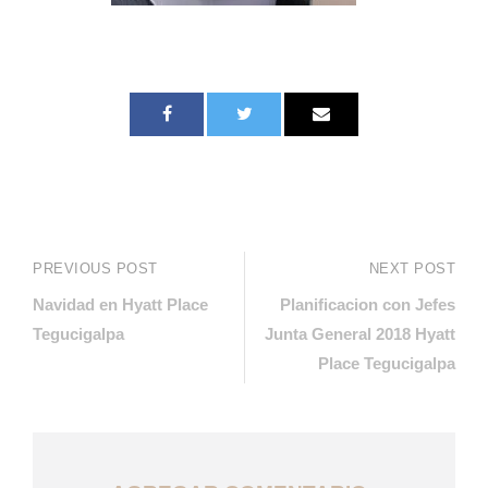
PREVIOUS POST
NEXT POST
Navidad en Hyatt Place
Planificacion con Jefes
Tegucigalpa
Junta General 2018 Hyatt
Place Tegucigalpa