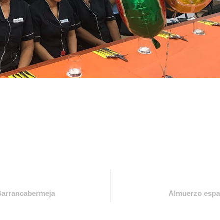
 Barrancabermeja
Almuerzo españ