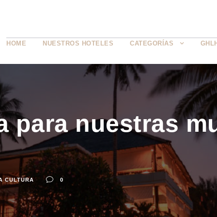
HOME
NUESTROS HOTELES
CATEGORÍAS
GHL
za para nuestras m
A CULTURA
0