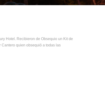
ury Hotel. Recibieron de Obsequio un Kit de
 Cantero quien obsequió a todas las