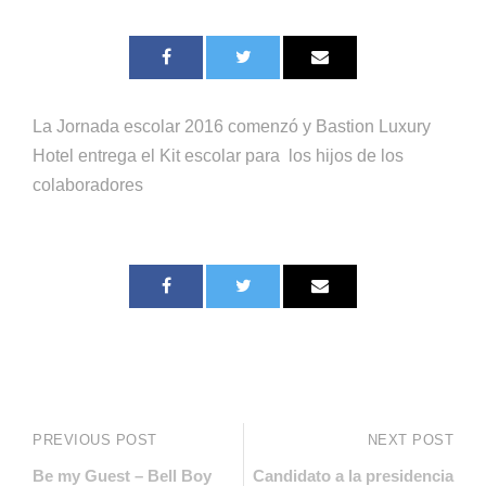
La Jornada escolar 2016 comenzó y Bastion Luxury
Hotel entrega el Kit escolar para los hijos de los
colaboradores
PREVIOUS POST
NEXT POST
Be my Guest – Bell Boy
Candidato a la presidencia