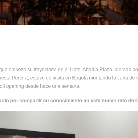
que empezó su trayectoria en el Hotel Abadía Plaza liderado p
esta Pereira, estuvo de visita en Bogotá montando la carta de 
soft opening desde hace una semana.
aolo por compartir su conocimiento en este nuevo reto de 