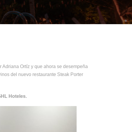
or Adriana Ortíz y que ahora se desempeña
vinos del nuevo restaurante Steak Porter
GHL Hoteles.