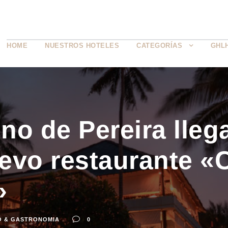
HOME
NUESTROS HOTELES
CATEGORÍAS
GHL
ino de Pereira lleg
evo restaurante «
»
O & GASTRONOMIA
0