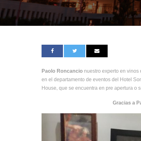
Paolo Roncancio
nuestro experto en vinos 
en el departamento de eventos del Hotel Son
House, que se encuentra en pre apertura o 
Gracias a P