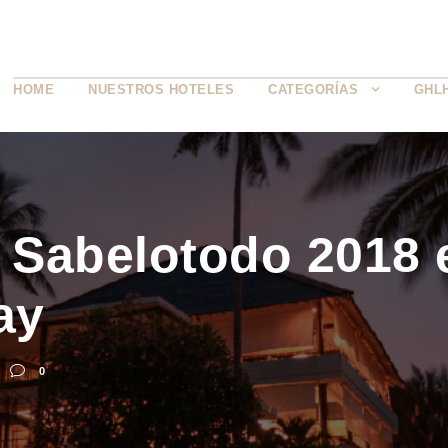
HOME
NUESTROS HOTELES
CATEGORÍAS
GHL
Sabelotodo 2018 e
ay
0