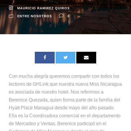
MAURICIO RAMIREZ QUIROS
ENTRE NOSOTROS
0
Con mucha alegría queremos compartir con todos los
lectores de GHLink que nuestra nueva Miss Nicaragua
es asociada de nuestro hotel. Nos referimos a
Berenice Quezada, quien forma parte de la familia del
Hyatt Place Managua desde mayo del año pasado.
Ella es la Coordinadora comercial en el departamento
de Mercadeo y Ventas. Berenice participó en el