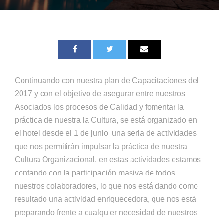
Continuando con nuestra
plan de
Capacitaciones
del
2017
y con el objetivo de asegurar entre nuestros
Asociados los procesos de Calidad y fomentar la
práctica de nuestra la Cultura, se está organizado en
el hotel desde el 1 de junio, una seria de actividades
que nos permitirán impulsar la práctica de nuestra
Cultura Organizacional, en estas actividades
estamos
contando con la participación masiva de todos
nuestros colaboradores, lo que nos está dando como
resultado una actividad enriquecedora,
que
nos está
preparando frente a cualquier necesidad de nuestros