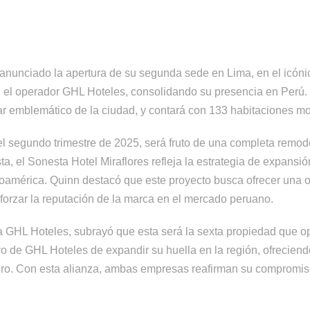
anunciado la apertura de su segunda sede en Lima, en el icónico
on el operador GHL Hoteles, consolidando su presencia en Perú
ar emblemático de la ciudad, y contará con 133 habitaciones 
 el segundo trimestre de 2025, será fruto de una completa remod
ta, el Sonesta Hotel Miraflores refleja la estrategia de expansi
inoamérica. Quinn destacó que este proyecto busca ofrecer una o
eforzar la reputación de la marca en el mercado peruano.
 GHL Hoteles, subrayó que esta será la sexta propiedad que op
ivo de GHL Hoteles de expandir su huella en la región, ofrecien
lero. Con esta alianza, ambas empresas reafirman su compromiso