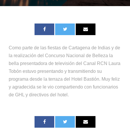
Como parte de las fiestas de Cartagena de Indias y de
la realización del Concurso Nacional de Belleza la
bella presentadora de televisión del Canal RCN Laura
Tobón estuvo presentando y transmitiendo su
programa desde la terraza del Hotel Bastión. Muy feliz
y agradecida se le vio compartiendo con funcionarios
de GHL y directivos del hotel.