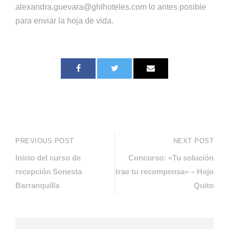
alexandra.guevara@ghlhoteles.com lo antes posible
para enviar la hoja de vida.
PREVIOUS POST
NEXT POST
Inicio del curso de
Concurso: «Tu solución
recepción Sonesta
trae tu recompensa» – Hojo
Barranquilla
Quito