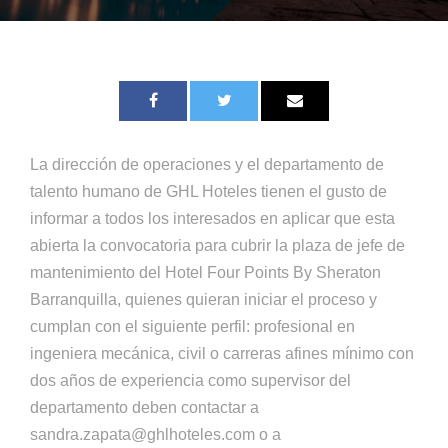
La dirección de operaciones y el departamento de
talento humano de GHL Hoteles tienen el gusto de
informar a todos los interesados en aplicar que esta
abierta la convocatoria para cubrir la plaza de jefe de
mantenimiento del Hotel Four Points By Sheraton
Barranquilla, quienes quieran iniciar el proceso y
cumplan con el siguiente perfil: profesional en
ingeniera mecánica, civil o carreras afines mínimo con
dos años de experiencia como supervisor del
departamento deben contactar a
sandra.zapata@ghlhoteles.com o a