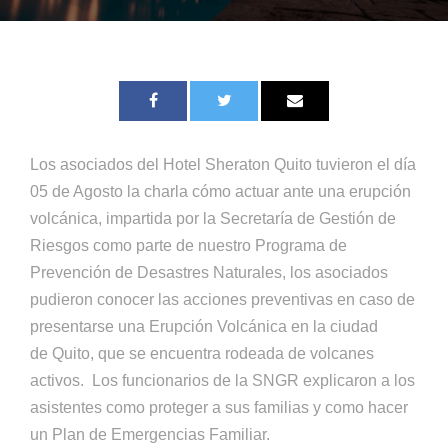
Los asociados del Hotel Sheraton Quito tuvieron el día
05 de Agosto la charla cómo actuar ante una erupción
volcánica, impartida por la Secretaría de Gestión de
Riesgos como parte de nuestro Programa de
Prevención de Desastres Naturales, los asociados
pudieron conocer las acciones preventivas en caso de
presentarse una Erupción Volcánica en la ciudad
de Quito, que se encuentra rodeada de volcanes
activos. Los funcionarios de la SNGR explicaron a los
asistentes como proteger a sus familias y como hacer
un Plan de Emergencias Familiar.