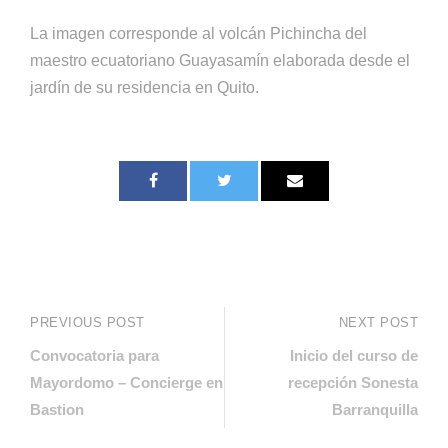
La imagen corresponde al volcán Pichincha del
maestro ecuatoriano Guayasamín elaborada desde el
jardín de su residencia en Quito.
PREVIOUS POST
NEXT POST
Convocatoria para
Inicio del curso de
Mayordomo – Concierge en
recepción Sonesta
Bastion
Barranquilla