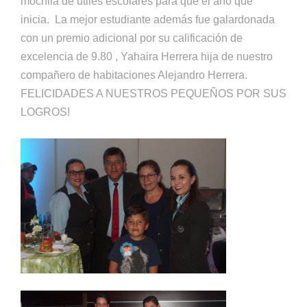
mochila de útiles escolares para que el año que
inicia. La mejor estudiante además fue galardonada
con un premio adicional por su calificación de
excelencia de 9.80 , Yahaira Herrera hija de nuestro
compañero de habitaciones Alejandro Herrera.
FELICIDADES A NUESTROS PEQUEÑOS POR SUS
LOGROS!