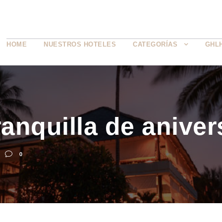
HOME
NUESTROS HOTELES
CATEGORÍAS
GHL
anquilla de anivers
0