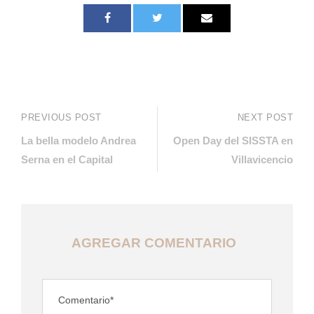
PREVIOUS POST
NEXT POST
La bella modelo Andrea
Open Day del SISSTA en
Serna en el Capital
Villavicencio
AGREGAR COMENTARIO