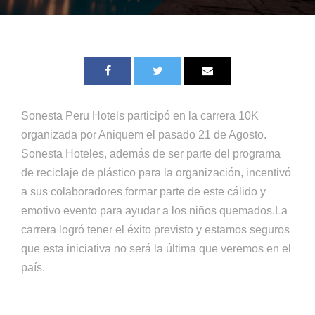
Sonesta Peru Hotels participó en la carrera 10K
organizada por Aniquem el pasado 21 de Agosto.
Sonesta Hoteles, además de ser parte del programa
de reciclaje de plástico para la organización, incentivó
a sus colaboradores formar parte de este cálido y
emotivo evento para ayudar a los niños quemados.La
carrera logró tener el éxito previsto y estamos seguros
que esta iniciativa no será la última que veremos en el
país.