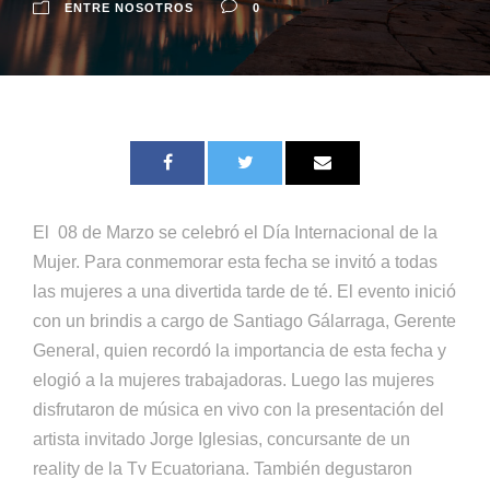
ENTRE NOSOTROS
0
El 08 de Marzo se celebró el Día Internacional de la
Mujer. Para conmemorar esta fecha se invitó a todas
las mujeres a una divertida tarde de té. El evento inició
con un brindis a cargo de Santiago Gálarraga, Gerente
General, quien recordó la importancia de esta fecha y
elogió a la mujeres trabajadoras. Luego las mujeres
disfrutaron de música en vivo con la presentación del
artista invitado Jorge Iglesias, concursante de un
reality de la Tv Ecuatoriana. También degustaron