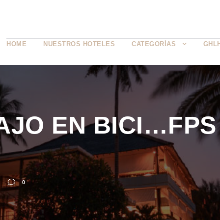
HOME
NUESTROS HOTELES
CATEGORÍAS
GHL
AJO EN BICI…FP
0