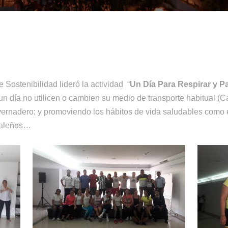
 Sostenibilidad lideró la actividad “
Un Día Para Respirar y Pa
r un día no utilicen o cambien su medio de transporte habitual (
ernadero; y promoviendo los hábitos de vida saludables como el
Caleños…