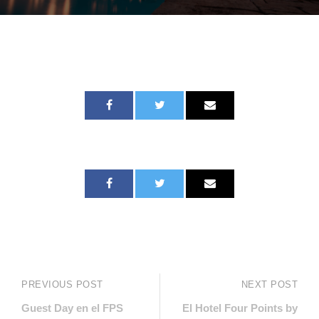
PREVIOUS POST
NEXT POST
Guest Day en el FPS
El Hotel Four Points by