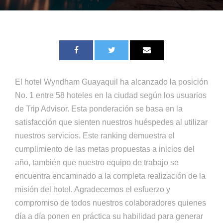
El hotel Wyndham Guayaquil ha alcanzado la posición
No. 1 entre 58 hoteles en la ciudad según los usuarios
de Trip Advisor. Esta ponderación se basa en la
satisfacción que sienten nuestros huéspedes al utilizar
nuestros servicios. Este ranking demuestra el
cumplimiento de las metas propuestas a inicios del
año, también que nuestro equipo de trabajo se
encuentra encaminado a la completa realización de la
misión del hotel. Agradecemos el esfuerzo y
compromiso de todos nuestros colaboradores quienes
día a día ponen en práctica su habilidad para generar