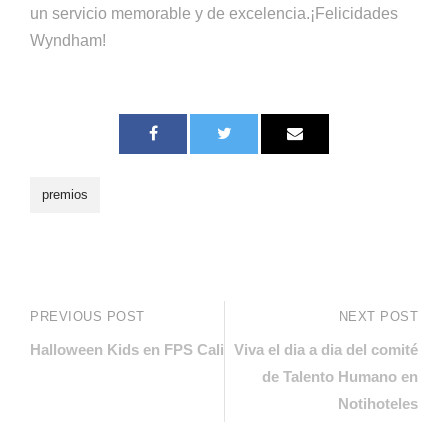
un servicio memorable y de excelencia.¡Felicidades
Wyndham!
premios
PREVIOUS POST
NEXT POST
Halloween Kids en FPS Cali
Viva el dia a dia del comité
de Talento Humano en
Notihoteles