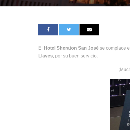
El
Hotel Sheraton San José
se complace en
Llaves
, por su buen servicio.
¡Much