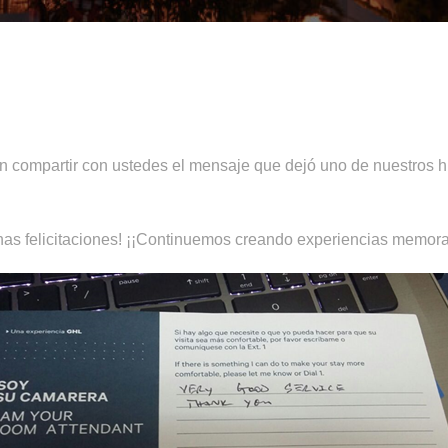
 compartir con ustedes el mensaje que dejó uno de nuestros
as felicitaciones! ¡¡Continuemos creando experiencias memora