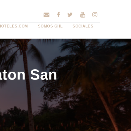
HOTELES.COM
SOMOS GHL
SOCIALES
aton San