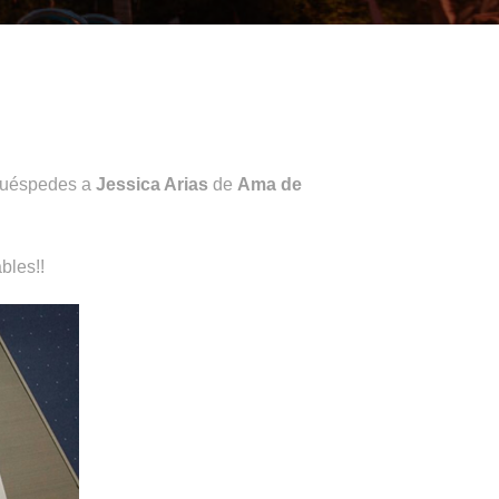
 huéspedes a
Jessica Arias
de
Ama de
bles!!