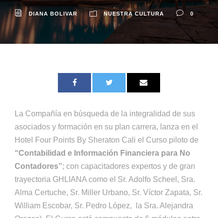
DIANA BOLIVAR
NUESTRA CULTURA
0
La Compañía en búsqueda de la integralidad de sus
asociados y formación en su plan carrera, lanza en el
Hotel Four Points By Sheraton Cali el Curso piloto de
“Contabilidad e Información Financiera para No
Contadores”
; con capacitadores expertos y de gran
trayectoria GHLIANA como el Sr. Adolfo Scheel, Sra.
Alma Certuche, Sr. Miller Urbano, Sr. Víctor Zapata, Sr.
William Escobar, Sr. Pedro López, la Sra. Alejandra