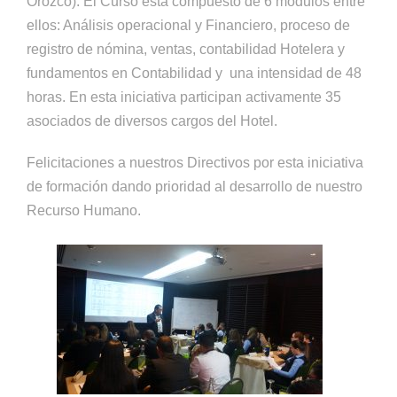
Orozco). El Curso está compuesto de 6 módulos entre
ellos: Análisis operacional y Financiero, proceso de
registro de nómina, ventas, contabilidad Hotelera y
fundamentos en Contabilidad y una intensidad de 48
horas. En esta iniciativa participan activamente 35
asociados de diversos cargos del Hotel.
Felicitaciones a nuestros Directivos por esta iniciativa
de formación dando prioridad al desarrollo de nuestro
Recurso Humano.