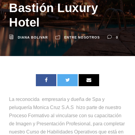
Bastión Luxury
Hotel
DIANA BOLIVAR
ENTRE NOSOTROS
0
La reconocida empresaria y dueña de Spa y
peluquería Monica Cruz S.A.S hizo parte de nuestro
Proceso Formativo al vincularse con su capacitación
de Imagen y Presentación Profesional, para completar
nuestro Curso de Habilidades Operativos que está en