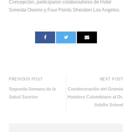
Concepción, participaron colaboradores de Hotel
Sonesta Osorno y Four Points Sheraton Los Angeles.
PREVIOUS POST
NEXT POST
Segunda Semana de la
Condecoración del Gremio
Salud Sunrise
Hotelero Colombiano al Dr.
Adolfo Scheel