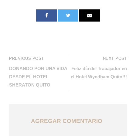
PREVIOUS POST
NEXT POST
DONANDO POR UNA VIDA
Feliz día del Trabajador en
DESDE EL HOTEL
el Hotel Wyndham Quito!!!
SHERATON QUITO
AGREGAR COMENTARIO