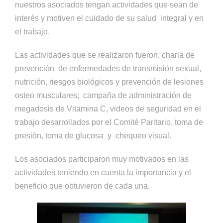
nuestros asociados tengan actividades que sean de
interés y motiven el cuidado de su salud integral y en
el trabajo.
Las actividades que se realizaron fueron: charla de
prevención de enfermedades de transmisión sexual,
nutrición, riesgos biológicos y prevención de lesiones
osteo musculares; campaña de administración de
megadosis de Vitamina C, videos de seguridad en el
trabajo desarrollados por el Comité Paritario, toma de
presión, toma de glucosa y chequeo visual.
Los asociados participaron muy motivados en las
actividades teniendo en cuenta la importancia y el
beneficio que obtuvieron de cada una.