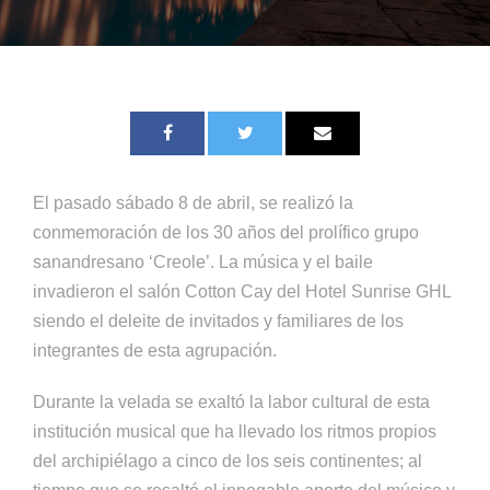
El pasado sábado 8 de abril, se realizó la
conmemoración de los 30 años del prolífico grupo
sanandresano ‘Creole’. La música y el baile
invadieron el salón Cotton Cay del Hotel Sunrise GHL
siendo el deleite de invitados y familiares de los
integrantes de esta agrupación.
Durante la velada se exaltó la labor cultural de esta
institución musical que ha llevado los ritmos propios
del archipiélago a cinco de los seis continentes; al