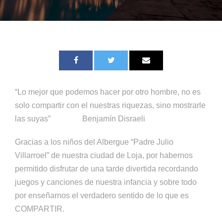
“Lo mejor que podemos hacer por otro hombre, no es
solo compartir con el nuestras riquezas, sino mostrarle
las suyas” Benjamín Disraeli
Gracias a los niños del Albergue “Padre Julio
Villarroel” de nuestra ciudad de Loja, por habernos
permitido disfrutar de una tarde divertida recordando
juegos y canciones de nuestra infancia y sobre todo
por enseñarnos el verdadero sentido de lo que es
COMPARTIR.