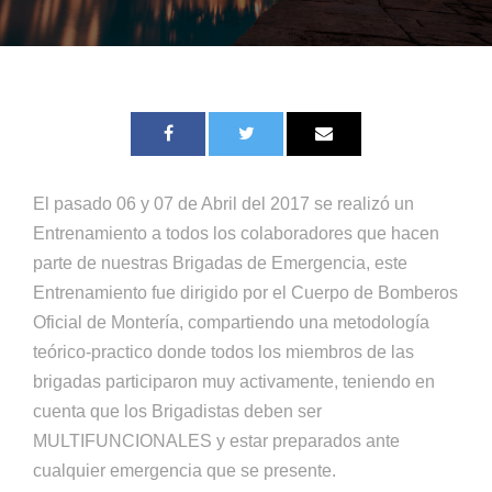
El pasado 06 y 07 de Abril del 2017 se realizó un
Entrenamiento a todos los colaboradores que hacen
parte de nuestras Brigadas de Emergencia, este
Entrenamiento fue dirigido por el Cuerpo de Bomberos
Oficial de Montería, compartiendo una metodología
teórico-practico donde todos los miembros de las
brigadas participaron muy activamente, teniendo en
cuenta que los Brigadistas deben ser
MULTIFUNCIONALES y estar preparados ante
cualquier emergencia que se presente.