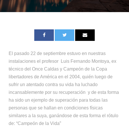
El pasado 22 de septiembre estuvo en nuestras
instalaciones el profesor Luis Fernando Montoya, ex
técnico del Once Caldas y Campeón de la Copa
libertadores de América en el 2004, quién luego de
sufrir
un atentado contra su vida ha luchado
incansablemente por su recuperación y de esta forma
ha sido un ejemplo de superación para todas las
personas que se hallan en condiciones físicas
similares a la suya, ganándose de esta forma el rótulo
de: “Campeón de la Vida”