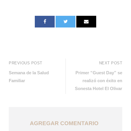
PREVIOUS POST
NEXT POST
​​​Semana de la Salud
Primer “Guest Day” se
Familiar​
realizó con éxito en
Sonesta Hotel El Olivar
AGREGAR COMENTARIO