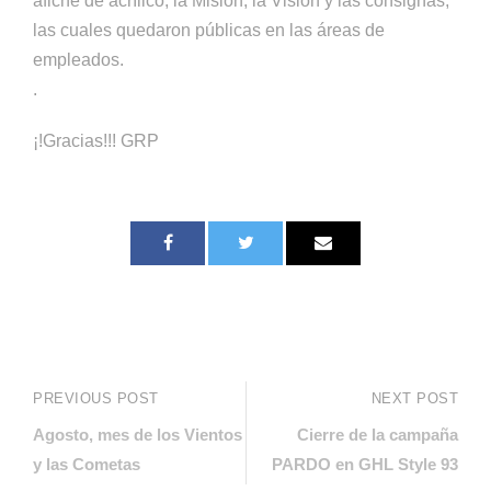
afiche de acrílico, la Misión, la Visión y las consignas,
las cuales quedaron públicas en las áreas de
empleados.
.
¡!Gracias!!! GRP
PREVIOUS POST
NEXT POST
Agosto, mes de los Vientos
Cierre de la campaña
y las Cometas
PARDO en GHL Style 93