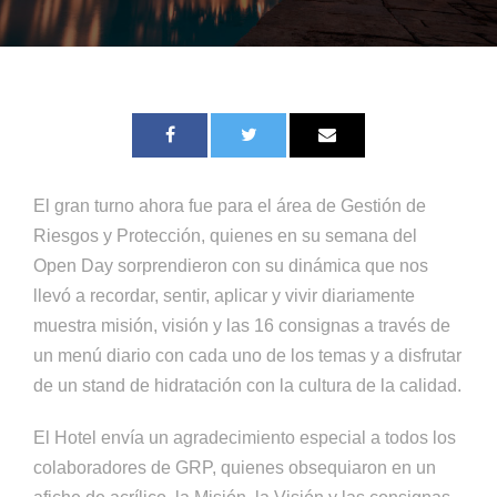
El gran turno ahora fue para el área de Gestión de
Riesgos y Protección, quienes en su semana del
Open Day sorprendieron con su dinámica que nos
llevó a recordar, sentir, aplicar y vivir diariamente
muestra misión, visión y las 16 consignas a través de
un menú diario con cada uno de los temas y a disfrutar
de un stand de hidratación con la cultura de la calidad.
El Hotel envía un agradecimiento especial a todos los
colaboradores de GRP, quienes obsequiaron en un