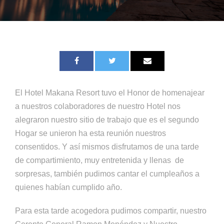
El Hotel Makana Resort tuvo el Honor de homenajear
a nuestros colaboradores de nuestro Hotel nos
alegraron nuestro sitio de trabajo que es el segundo
Hogar se unieron ha esta reunión nuestros
consentidos. Y así mismos disfrutamos de una tarde
de compartimiento, muy entretenida y llenas de
sorpresas, también pudimos cantar el cumpleaños a
quienes habían cumplido año.
Para esta tarde acogedora pudimos compartir, nuestro