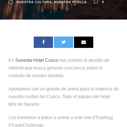
NUESTRA CULTURA
,
NUESTRA HUELLA
0
En
Sonesta Hotel Cusco
nos unimos al desafío de
internet que busca generar conciencia sobre el
cuidado de nuestro planeta.
Aportamos con un granito de arena para la limpieza de
nuestra ciudad del Cusco. Todo el equipo del hotel
feliz de hacerlo.
Los invitamos a todos a unirse a este reto #Trashtag
#TrashChallenge