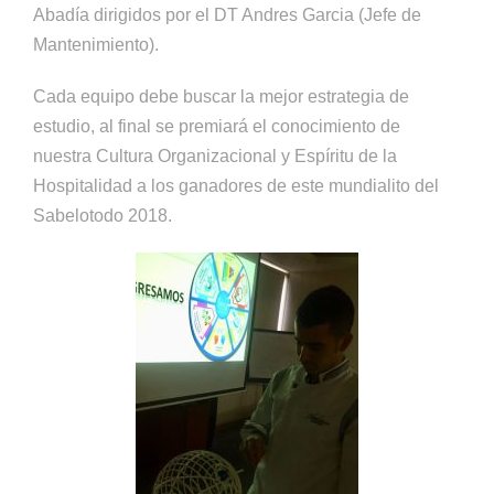
Abadía dirigidos por el DT Andres Garcia (Jefe de
Mantenimiento).
Cada equipo debe buscar la mejor estrategia de
estudio, al final se premiará el conocimiento de
nuestra Cultura Organizacional y Espíritu de la
Hospitalidad a los ganadores de este mundialito del
Sabelotodo 2018.