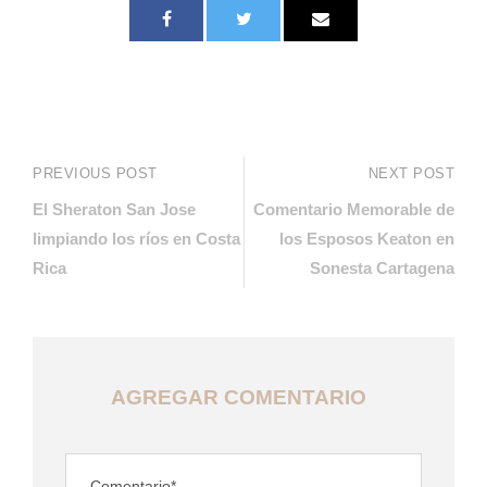
PREVIOUS POST
NEXT POST
El Sheraton San Jose
Comentario Memorable de
limpiando los ríos en Costa
los Esposos Keaton en
Rica
Sonesta Cartagena
AGREGAR COMENTARIO